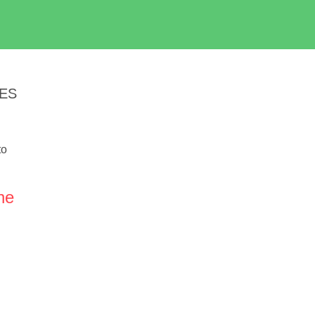
 ES
to
ne