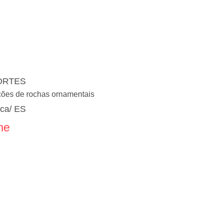
ORTES
ções de rochas ornamentais
ica/ ES
ne