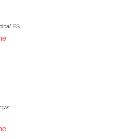
cica/ ES
ne
anças
ne