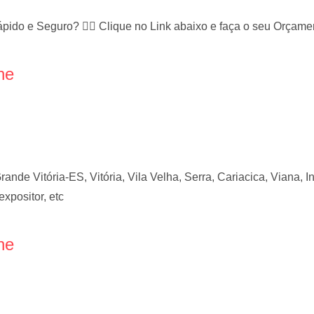
ápido e Seguro? 👉🏻 Clique no Link abaixo e faça o seu Orça
ne
ande Vitória-ES, Vitória, Vila Velha, Serra, Cariacica, Viana, I
expositor, etc
ne