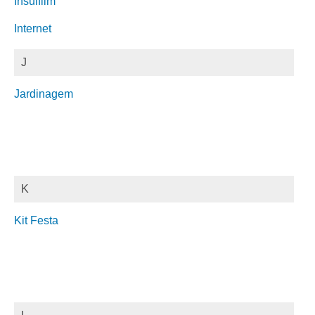
Insulfilm
Internet
J
Jardinagem
K
Kit Festa