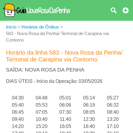
Início
>
Horários de Ônibus
>
583 - Nova Rosa da Penha/ Terminal de Carapina via
Contorno
Horário da linha 583 - Nova Rosa da Penha/
Terminal de Carapina via Contorno
SAÍDA: NOVA ROSA DA PENHA
DIAS ÚTEIS - Início da Operação: 03/05/2026
04:30
04:48
05:01
05:14
05:27
05:40
05:53
06:06
06:19
06:32
06:45
07:05
07:30
08:05
08:40
09:40
10:40
11:40
12:30
13:20
14:20
15:20
16:05
16:40
17:10